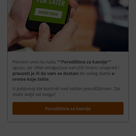
Ponosni smo na našu
""Porudžbina za kasnije""
opciju, jer VAM omogućava naručiti hranu unapred i
preuzeti je ili da vam se dostavi
do vašeg doma
u
vreme koje želite
.
U potpunoj ste kontroli nad vašom porudžbinom. Zar
može bolje od ovoga?
Porudžbina za kasnije