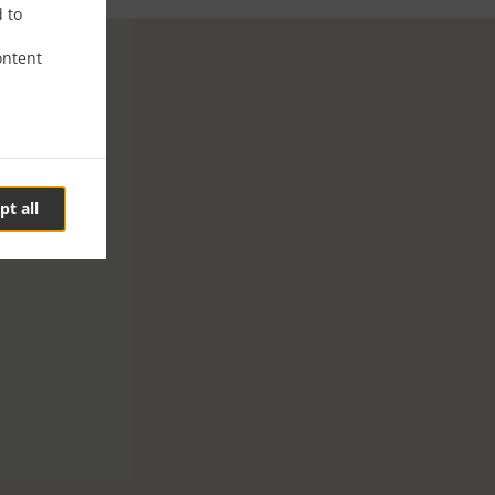
d to
ontent
pt all