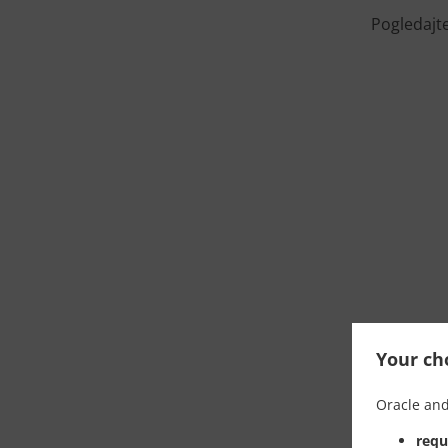
Pogledajte
Your cho
Oracle and
requ