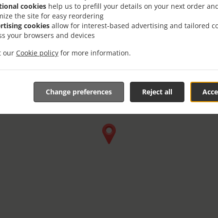
tional cookies
help us to prefill your details on your next order an
mize the site for easy reordering
rtising cookies
allow for interest-based advertising and tailored c
ss your browsers and devices
it our
Cookie policy
for more information.
Change preferences
Reject all
Acce