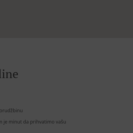
line
porudžbinu
am je minut da prihvatimo vašu