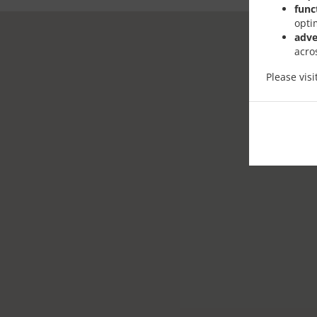
func
opti
adve
acro
Please vis