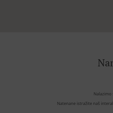
Nar
Nalazimo 
Natenane istražite naš intera