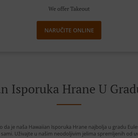
We offer Takeout
NARUČITE ONLINE
n Isporuka Hrane U Grad
o da je naša Hawaiian Isporuka Hrane najbolja u gradu Eules
e sami. Uživajte u našim neodoljivim jelima spremljenih od u