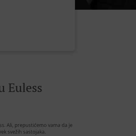
u Euless
s. Ali, prepustićemo vama da je
vek svežih sastojaka.