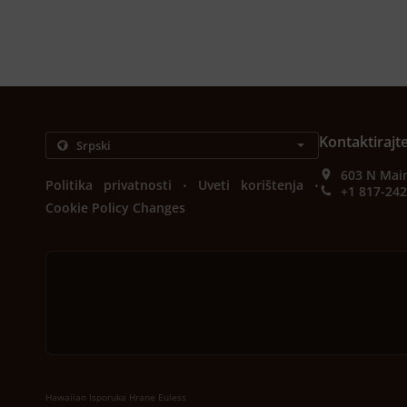
Kontaktirajt
603 N Main
.
.
Politika privatnosti
Uveti korištenja
+1 817-24
Cookie Policy Changes
Hawaiian Isporuka Hrane Euless