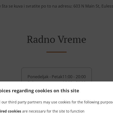
 šta se kuva i svratite po to na adresu: 603 N Main St, Eules
Radno Vreme
Ponedeljak - Petak
11:00 - 20:00
Subota
16:00 - 20:00
ices regarding cookies on this site
 our third party partners may use cookies for the following purpos
ired cookies
are necessary for the site to function