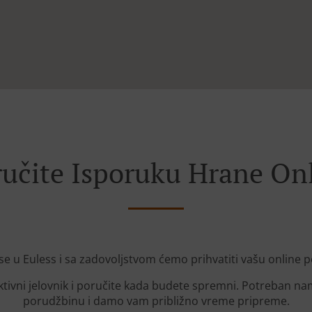
učite Isporuku Hrane On
se u Euless i sa zadovoljstvom ćemo prihvatiti vašu online 
ktivni jelovnik i poručite kada budete spremni. Potreban n
porudžbinu i damo vam približno vreme pripreme.