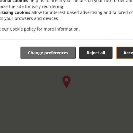
tional cookies
help us to prefill your details on your next order an
mize the site for easy reordering
rtising cookies
allow for interest-based advertising and tailored c
ss your browsers and devices
it our
Cookie policy
for more information.
Change preferences
Reject all
Acce