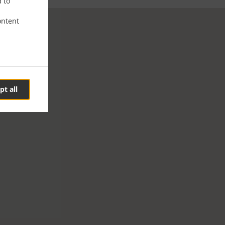
d to
ontent
pt all