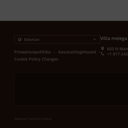
Võta meiega
603 N Main
.
.
Privaatsuspoliitika
Kasutustingimused
+1 817-24
Cookie Policy Changes
Hawaiian Toitlustus Euless