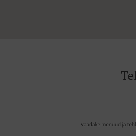
Te
Vaadake menüüd ja tehke