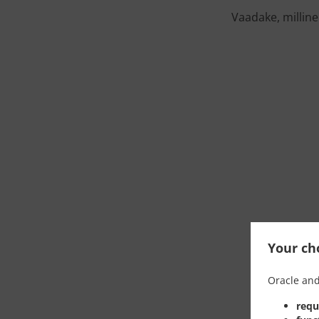
Vaadake, milline
Your cho
Oracle and
requ