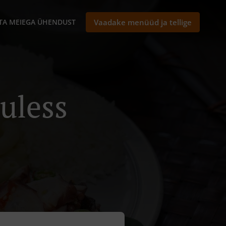
TA MEIEGA ÜHENDUST
Vaadake menüüd ja tellige
uless