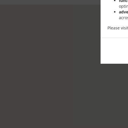
func
opti
adve
acro
Please vis