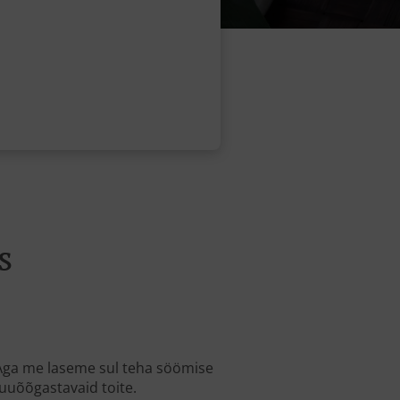
s
 Aga me laseme sul teha söömise
uuõõgastavaid toite.