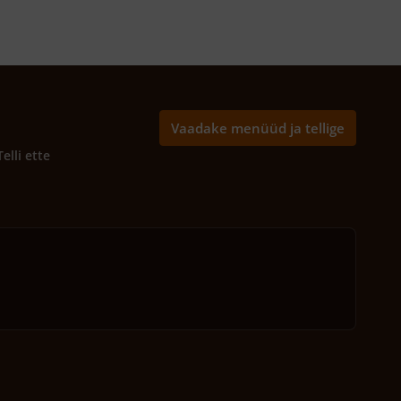
Vaadake menüüd ja tellige
Telli ette