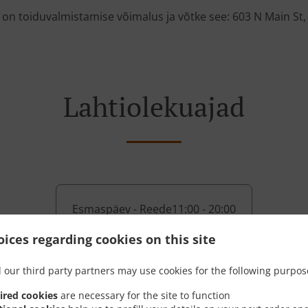
 on toiduvalmistamise võimalus ja võtke see: 603 N Main St,
Lahtiolekuajad
Esmaspäev - Reede
11:00 - 20:00
Laupäev
16:00 - 20:00
ices regarding cookies on this site
 our third party partners may use cookies for the following purpos
ired cookies
are necessary for the site to function