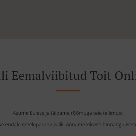
lli Eemalviibitud Toit Onl
Asume Euless ja täidame rõõmuga teie tellimusi.
 endale meelepärane valik. Anname kiiresti hinnangulise te