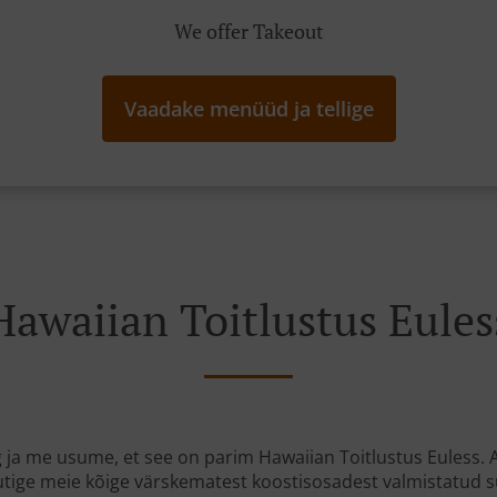
We offer Takeout
Vaadake menüüd ja tellige
Hawaiian Toitlustus Eules
 ja me usume, et see on parim Hawaiian Toitlustus Euless.
autige meie kõige värskematest koostisosadest valmistatud s