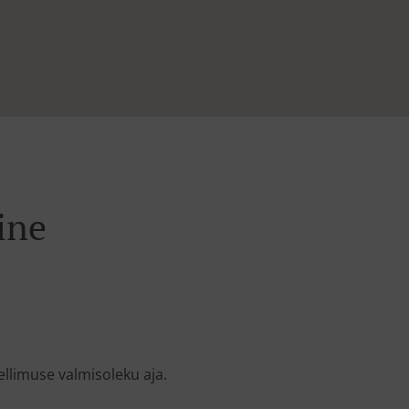
ine
llimuse valmisoleku aja.