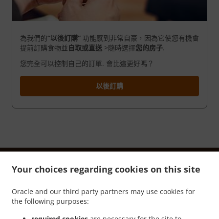
為我們的
“以後訂購”
功能感到非常自豪，因為它使您有機會
提前訂購食物並
自取或直送
>隨時選擇
您的房子
.
您完全可以控制自己的訂單. 會比這更好嗎？
以後訂購
Your choices regarding cookies on this site
Oracle and our third party partners may use cookies for
.
.
隱私政策
服務條款
Cookie Policy Changes
the following purposes:
聯絡我們
required cookies
are necessary for the site to