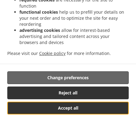
function
603 N Main St, Euless, TX 76039, United States
functional cookies
help us to prefill your details on
+1 817-242-4568
Links
your next order and to optimize the site for easy
reordering
advertising cookies
allow for interest-based
餐單
advertising and tailored content across your
提前訂購
browsers and devices
聯絡我們
Please visit our
Cookie policy
for more information.
可接受的付款方式
Change preferences
Reject all
Accept all
開始訂購
Hawaiian 食物自取 Euless