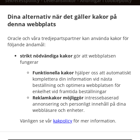
Sekretesspolilcy
Leveransvillkor
Ändringar i cookiepolicy
Kontakta oss
Dina alternativ när det gäller kakor på
603 N Main St, Euless, TX 76039, United States
denna webbplats
+1 817-242-4568
Länkar
Oracle och våra tredjepartspartner kan använda kakor för
Meny
följande ändamål:
Beställ innan
strikt nödvändiga kakor
gör att webbplatsen
fungerar
Kontakta oss
Funktionella kakor
hjälper oss att automatiskt
komplettera din information vid nästa
beställning och optimera webbplatsen för
ACCEPTERADE BETALNINGSMETODER
enkelhet vid framtida beställningar
Reklamkakor möjliggör
intressebaserad
annonsering och personligt innehåll på dina
webbläsare och enheter.
Vänligen se vår
kakpolicy
för mer information.
Hawaiian mat take away Euless