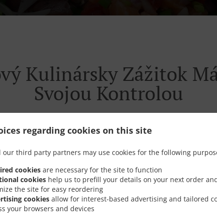
vý Kulinársky Zážitok M
Svojou Kontrolou
ices regarding cookies on this site
 our third party partners may use cookies for the following purpos
é prístupy, aby vaše zážitky v našej reštaurácii boli neza
jednoduchšie, rýchlejšie, a hlavne pohodlné.
ired cookies
are necessary for the site to function
tional cookies
help us to prefill your details on your next order an
mize the site for easy reordering
rtising cookies
allow for interest-based advertising and tailored c
ss your browsers and devices