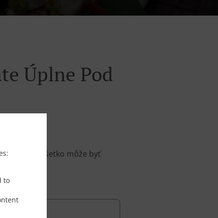
áte Úplne Pod
es:
budnuteľné. Všetko môže byť
d to
ontent