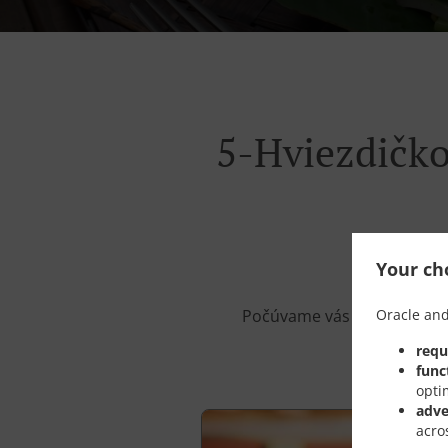
5-Hviezdičko
Your cho
Oracle and
Počúvame vás a hľadáme nov
requ
func
opti
adve
acro