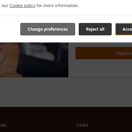
it our
Cookie policy
for more information.
„Objednať na neskôr“
vám
jedlo vopred a mať
ho prip
vy
.
Change preferences
Reject all
Acce
Svoju objednávku máte úpln
super?
Objedna
nás
Links