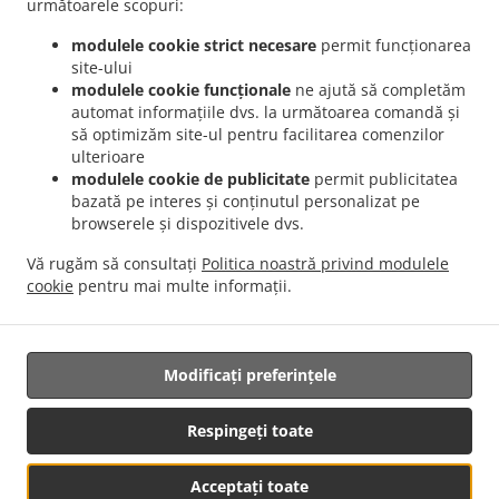
următoarele scopuri:
Meniu
modulele cookie strict necesare
permit funcționarea
Pre-comandă
site-ului
Contactează-ne
modulele cookie funcționale
ne ajută să completăm
automat informațiile dvs. la următoarea comandă și
să optimizăm site-ul pentru facilitarea comenzilor
ulterioare
METODE DE PLATĂ ACCEPTATE
modulele cookie de publicitate
permit publicitatea
bazată pe interes și conținutul personalizat pe
browserele și dispozitivele dvs.
Vă rugăm să consultați
Politica noastră privind modulele
cookie
pentru mai multe informații.
Mâncare Hawaiian pentru acasă Euless
Modificați preferințele
Susținut de:
Respingeți toate
GFunnel Business LLC. | restaurants@gfunnel.com |+1 (833) 705-0808
Acceptați toate