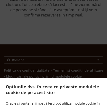
click-uri. Tot ce trebuie să faci este să ne zici numărul
de persoane și când să te așteptăm – noi iți vom
confirma rezervarea în timp real.
.
Politica de confidențialitate
Termeni și condiții de utilizare
.
Modificări ale politicii privind modulele cookie
Contactează-ne
Opțiunile dvs. în ceea ce privește modulele
603 N Main St, Euless, TX 76039, United States
cookie de pe acest site
+1 817-242-4568
Link-uri
Oracle și partenerii noștri terți pot utiliza module cookie în