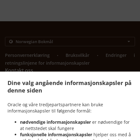
.
.
Personvernerklæring
Bruksvilkår
Endringer i
retningslinjene for informasjonskapsler
Kontakt oss
603 N Main St, Euless, TX 76039, United States
Dine valg angående informasjonskapsler på
+1 817-242-4568
denne siden
Lenker
Oracle og våre tredjepartspartnere kan bruke
Meny
informasjonskapsler til følgende formål:
Bestill På Forhånd
nødvendige informasjonskapsler
er nødvendige for
Kontakt oss
at nettstedet skal fungere
funksjonelle informasjonskapsler
hjelper oss med å