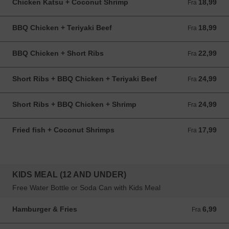
Chicken Katsu + Coconut Shrimp
18,99
Fra 18,99 USD
Fra
BBQ Chicken + Teriyaki Beef
18,99
Fra 18,99 USD
Fra
BBQ Chicken + Short Ribs
22,99
Fra 22,99 USD
Fra
Short Ribs + BBQ Chicken + Teriyaki Beef
24,99
Fra 24,99 USD
Fra
Short Ribs + BBQ Chicken + Shrimp
24,99
Fra 24,99 USD
Fra
Fried fish + Coconut Shrimps
17,99
Fra 17,99 USD
Fra
KIDS MEAL (12 AND UNDER)
Free Water Bottle or Soda Can with Kids Meal
Hamburger & Fries
6,99
Fra 6,99 USD
Fra