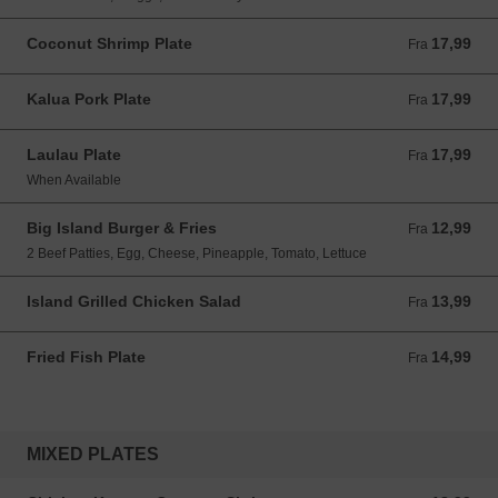
Coconut Shrimp Plate
17,99
Fra 17,99 USD
Fra
Kalua Pork Plate
17,99
Fra 17,99 USD
Fra
Laulau Plate
17,99
Fra 17,99 USD
Fra
When Available
Big Island Burger & Fries
12,99
Fra 12,99 USD
Fra
2 Beef Patties, Egg, Cheese, Pineapple, Tomato, Lettuce
Island Grilled Chicken Salad
13,99
Fra 13,99 USD
Fra
Fried Fish Plate
14,99
Fra 14,99 USD
Fra
MIXED PLATES