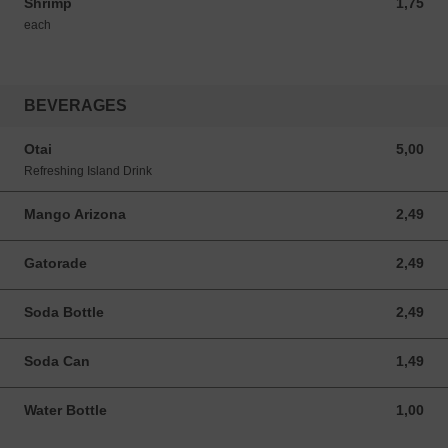
Shrimp
1,75
1,75 USD
each
BEVERAGES
Otai
5,00
5,00 USD
Refreshing Island Drink
Mango Arizona
2,49
2,49 USD
Gatorade
2,49
2,49 USD
Soda Bottle
2,49
2,49 USD
Soda Can
1,49
1,49 USD
Water Bottle
1,00
1,00 USD