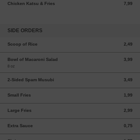
Chicken Katsu & Fries
7,99
7,99 USD
SIDE ORDERS
Scoop of Rice
2,49
2,49 USD
Bowl of Macaroni Salad
3,99
3,99 USD
8 oz
2-Sided Spam Musubi
3,49
3,49 USD
Small Fries
1,99
1,99 USD
Large Fries
2,99
2,99 USD
Extra Sauce
0,75
0,75 USD