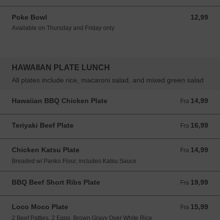
Poke Bowl
12,99
12,99 USD
Available on Thursday and Friday only
HAWAIIAN PLATE LUNCH
All plates include rice, macaroni salad, and mixed green salad
Hawaiian BBQ Chicken Plate
14,99
Fra 14,99 USD
Fra
Teriyaki Beef Plate
16,99
Fra 16,99 USD
Fra
Chicken Katsu Plate
14,99
Fra 14,99 USD
Fra
Breaded w/ Panko Flour, includes Katsu Sauce
BBQ Beef Short Ribs Plate
19,99
Fra 19,99 USD
Fra
Loco Moco Plate
15,99
Fra 15,99 USD
Fra
2 Beef Patties, 2 Eggs, Brown Gravy Over White Rice