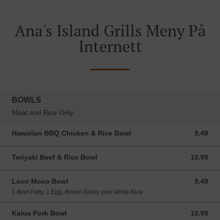
Ana's Island Grills Meny På
Internett
BOWLS
Meat and Rice Only
Hawaiian BBQ Chicken & Rice Bowl
9,49
9,49 USD
Teriyaki Beef & Rice Bowl
10,99
10,99 USD
Loco Moco Bowl
9,49
9,49 USD
1 Beef Patty, 1 Egg, Brown Gravy over White Rice
Kalua Pork Bowl
10,99
10,99 USD