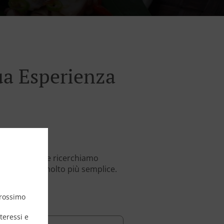
ua Esperienza
ecchi metodi e ricerchiamo
ndere tutto molto più semplice.
prossimo
teressi e