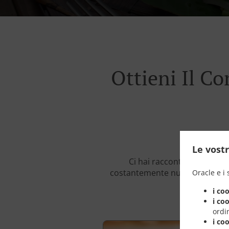
Ottieni Il C
Le vostr
Ci hai raccontato i tuoi 
costantemente nuovi modi per i
Oracle e i 
i co
i co
ordin
i co