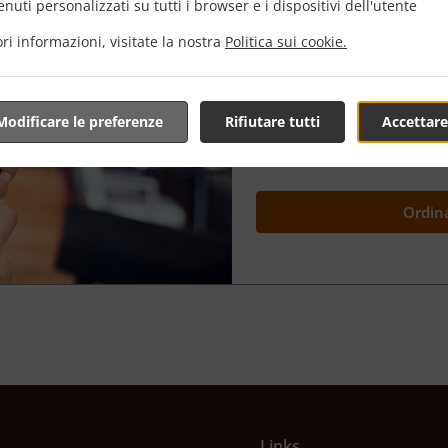
nuti personalizzati su tutti i browser e i dispositivi dell'utente
ri informazioni, visitate la nostra
Politica sui cookie.
Siamo molto orgogliosi dell
dopo”, poiché fornisce a TE l
cibo in anticipo e prelevarl
tua in un qualsiasi orario di 
Modificare le preferenze
Rifiutare tutti
Accettare
Sei tu ad avere il controllo 
meglio?
Ordin
Links