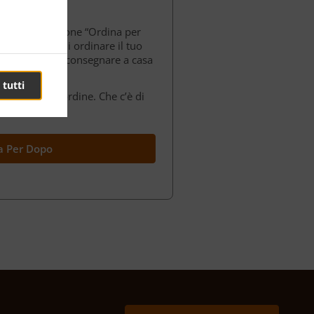
a nostra funzione “Ordina per
a possibilità di ordinare il tuo
o oppure farlo consegnare a casa
tua scelta.
 tutti
completo dell’ordine. Che c’è di
a Per Dopo