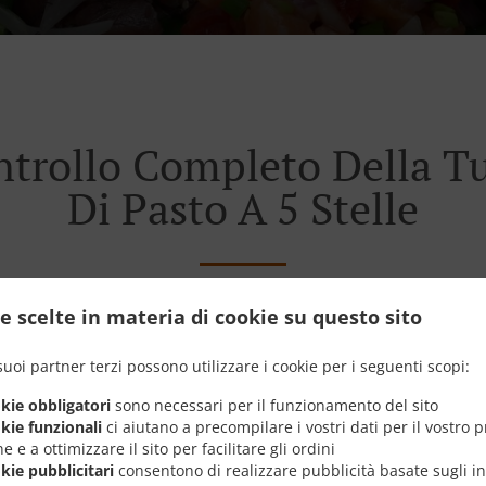
ontrollo Completo Della T
Di Pasto A 5 Stelle
e scelte in materia di cookie su questo sito
problemi. Noi abbiamo ascoltato. Adesso diamo un taglio ai v
nnovare la tua esperienza con il ristorante. In modo da re
suoi partner terzi possono utilizzare i cookie per i seguenti scopi:
Più veloce. E soprattutto, conveniente.
okie obbligatori
sono necessari per il funzionamento del sito
okie funzionali
ci aiutano a precompilare i vostri dati per il vostro 
e e a ottimizzare il sito per facilitare gli ordini
okie pubblicitari
consentono di realizzare pubblicità basate sugli in