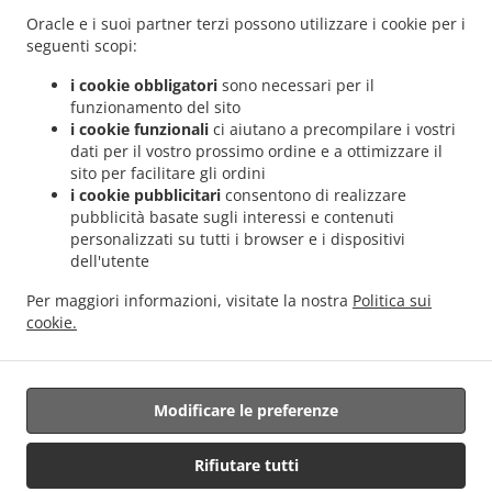
Links
Oracle e i suoi partner terzi possono utilizzare i cookie per i
seguenti scopi:
Menu
i cookie obbligatori
sono necessari per il
Ordina in anticipo
funzionamento del sito
Contattaci
i cookie funzionali
ci aiutano a precompilare i vostri
dati per il vostro prossimo ordine e a ottimizzare il
sito per facilitare gli ordini
i cookie pubblicitari
consentono di realizzare
ACCEPTED PAYMENT METHODS
pubblicità basate sugli interessi e contenuti
personalizzati su tutti i browser e i dispositivi
dell'utente
Per maggiori informazioni, visitate la nostra
Politica sui
cookie.
Cibo Hawaiian da asporto Euless
Modificare le preferenze
Supportato da:
Rifiutare tutti
GFunnel Business LLC. | restaurants@gfunnel.com |+1 (833) 705-0808