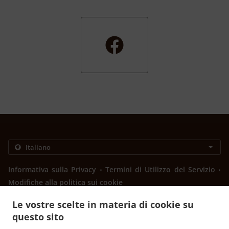
.
.
Informativa sulla Privacy
Termini di Utilizzo del Servizio
Modifiche alla politica sui cookie
Contattaci
Le vostre scelte in materia di cookie su
603 N Main St, Euless, TX 76039, United States
questo sito
+1 817-242-4568