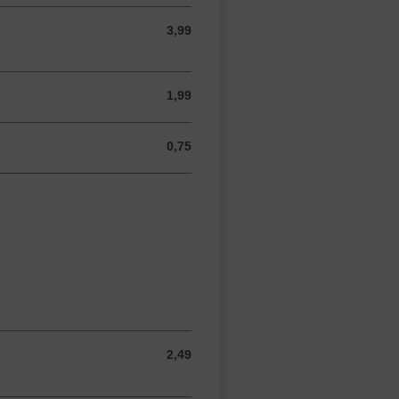
3,99
3,99 USD
1,99
1,99 USD
0,75
0,75 USD
2,49
2,49 USD