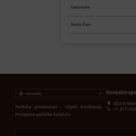
Gatorade
Soda Can
Kontaktirajt
603 N Main
.
.
Politika privatnosti
Uvjeti korištenja
+1 817-24
Promjene politike kolačića