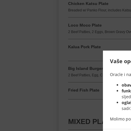
Chicken Katsu Plate
Breaded w/ Panko Flour, includes Kats
Loco Moco Plate
2 Beef Patties, 2 Eggs, Brown Gravy Ov
Kalua Pork Plate
Vaše opc
Big Island Burger & Fries
Oracle i na
2 Beef Patties, Egg, Cheese, Pineapple
obav
Fried Fish Plate
funk
slje
ogla
sadr
Molimo po
MIXED PLATES