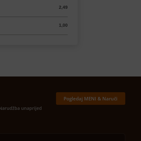
2,49
2,49 USD
1,00
1,00 USD
Pogledaj MENI & Naruči
Narudžba unaprijed