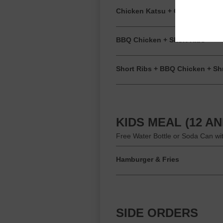
Chicken Katsu + Coconut Shri
BBQ Chicken + Short Ribs
Short Ribs + BBQ Chicken + Sh
KIDS MEAL (12 A
Free Water Bottle or Soda Can wi
Hamburger & Fries
SIDE ORDERS