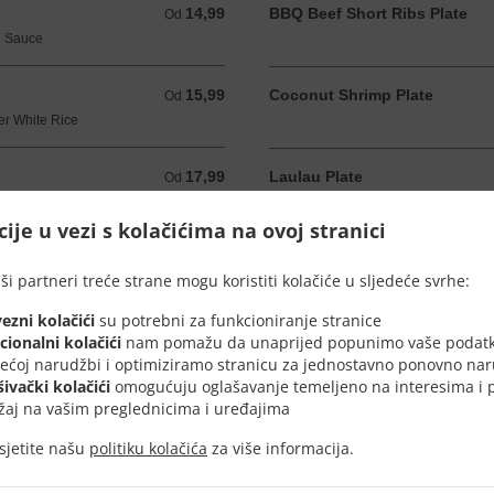
14,99
BBQ Beef Short Ribs Plate
Od 14,99 USD
Od
u Sauce
15,99
Coconut Shrimp Plate
Od 15,99 USD
Od
er White Rice
17,99
Laulau Plate
Od 17,99 USD
Od
When Available
ije u vezi s kolačićima na ovoj stranici
12,99
Island Grilled Chicken Salad
Od 12,99 USD
Od
ši partneri treće strane mogu koristiti kolačiće u sljedeće svrhe:
, Tomato, Lettuce
ezni kolačići
su potrebni za funkcioniranje stranice
14,99
cionalni kolačići
nam pomažu da unaprijed popunimo vaše podatk
Od 14,99 USD
Od
dećoj narudžbi i optimiziramo stranicu za jednostavno ponovno nar
šivački kolačići
omogućuju oglašavanje temeljeno na interesima i p
žaj na vašim preglednicima i uređajima
sjetite našu
politiku kolačića
za više informacija.