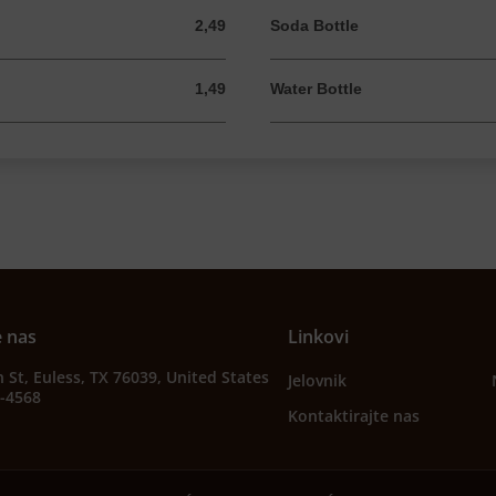
2,49
Soda Bottle
2,49 USD
1,49
Water Bottle
1,49 USD
e nas
Linkovi
 St, Euless, TX 76039, United States
Jelovnik
2-4568
Kontaktirajte nas