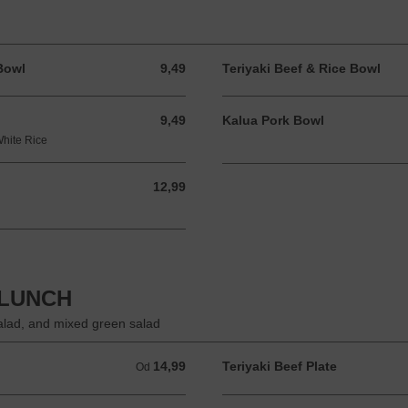
Bowl
9,49
Teriyaki Beef & Rice Bowl
9,49 USD
9,49
Kalua Pork Bowl
9,49 USD
White Rice
12,99
12,99 USD
 LUNCH
salad, and mixed green salad
14,99
Teriyaki Beef Plate
Od 14,99 USD
Od