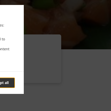
es:
d to
ontent
pt all