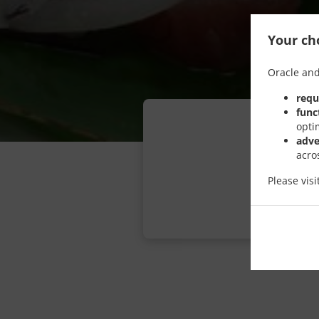
Your cho
Oracle and
requ
func
opti
adve
acro
Please vis