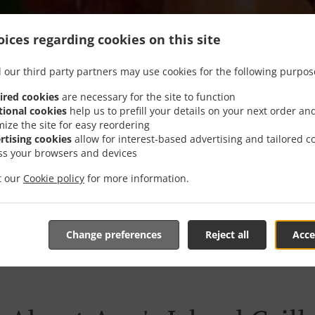
ices regarding cookies on this site
 our third party partners may use cookies for the following purpos
ired cookies
are necessary for the site to function
tional cookies
help us to prefill your details on your next order an
mize the site for easy reordering
We offer Takeout
rtising cookies
allow for interest-based advertising and tailored c
ss your browsers and devices
it our
Cookie policy
for more information.
Ver MENÚ y hacer pedido
Change preferences
Reject all
Acce