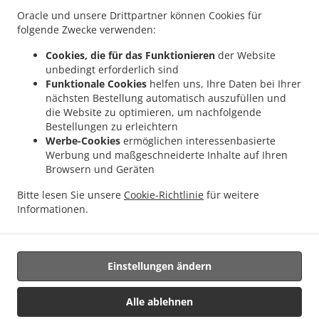
Links
Oracle und unsere Drittpartner können Cookies für
folgende Zwecke verwenden:
Menü
Cookies, die für das Funktionieren
der Website
Im Voraus bestellen
unbedingt erforderlich sind
Kontakt
Funktionale Cookies
helfen uns, Ihre Daten bei Ihrer
nächsten Bestellung automatisch auszufüllen und
die Website zu optimieren, um nachfolgende
Bestellungen zu erleichtern
AKZEPTIERTE ZAHLUNGSMETHODEN
Werbe-Cookies
ermöglichen interessenbasierte
Werbung und maßgeschneiderte Inhalte auf Ihren
Browsern und Geräten
Bitte lesen Sie unsere
Cookie-Richtlinie
für weitere
Informationen.
Hawaiian Essen zum Mitnehmen Euless
Einstellungen ändern
Unterstützt von:
Alle ablehnen
GFunnel Business LLC. | restaurants@gfunnel.com |+1 (833) 705-0808