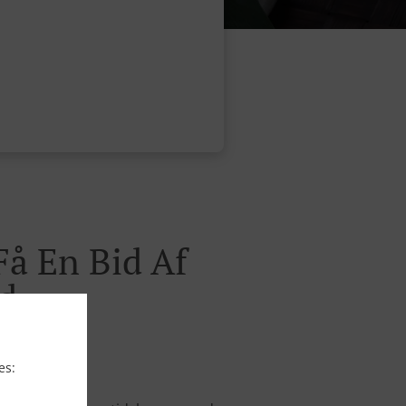
Få En Bid Af
d
es: