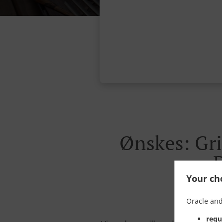
Ønskes: Gri
Your cho
Oracle and
requ