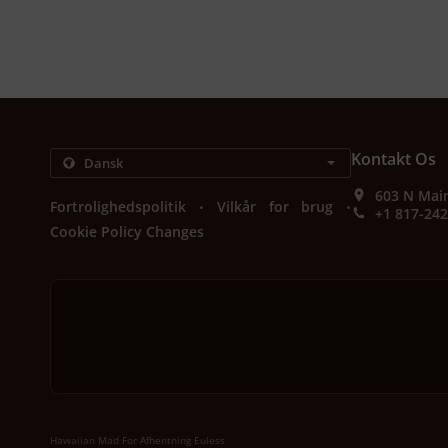
Kontakt Os
603 N Main
.
.
Fortrolighedspolitik
Vilkår for brug
+1 817-24
Cookie Policy Changes
Hawaiian Mad For Afhentning Euless