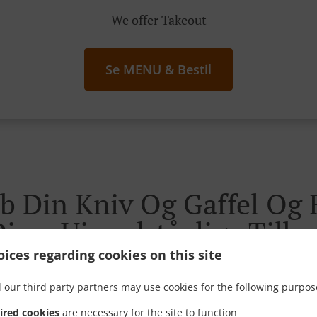
We offer Takeout
Se MENU & Bestil
b Din Kniv Og Gaffel Og 
Disse Uimodståelige Tilbu
ices regarding cookies on this site
 our third party partners may use cookies for the following purpos
ired cookies
are necessary for the site to function