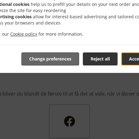
er konstant på nye gode tilbud, der er specielt tilpasset ti
tional cookies
help us to prefill your details on your next order an
ner giver dig mulighed for at få nogle rigtig gode tilbud p
mize the site for easy reordering
du bare ikke orker madlavning.
rtising cookies
allow for interest-based advertising and tailored c
ss your browsers and devices
it our
Cookie policy
for more information.
en Første Til At Få Det A
Change preferences
Reject all
Acce
 bliver du blandt de første til at få det at vide, når vi åbne