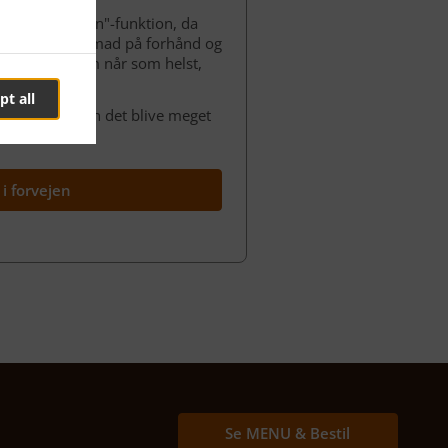
Bestil i forvejen"-funktion, da
at bestille din mad på forhånd og
ret til dit hjem når som helst,
pt all
 bestilling. Kan det blive meget
 i forvejen
Se MENU & Bestil