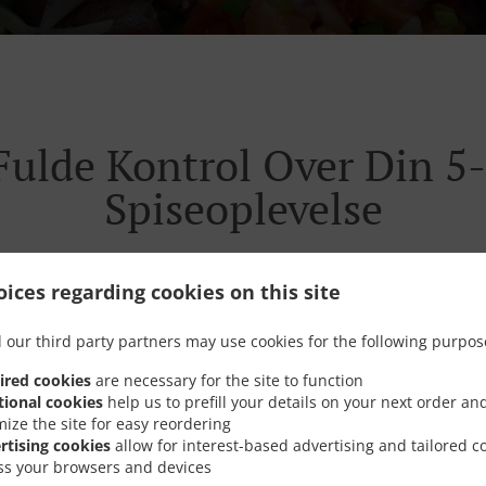
ulde Kontrol Over Din 5
Spiseoplevelse
ices regarding cookies on this site
 our third party partners may use cookies for the following purpos
. Vi lyttede. Vi hænger ikke fast i gamle vaner og er konstan
else på. Så det hele kan blive meget nemmere. Hurtigere. O
ired cookies
are necessary for the site to function
tional cookies
help us to prefill your details on your next order an
mize the site for easy reordering
rtising cookies
allow for interest-based advertising and tailored c
ss your browsers and devices