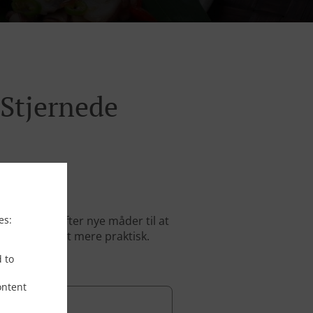
-Stjernede
es:
t på udkig efter nye måder til at
g frem for alt mere praktisk.
d to
ontent