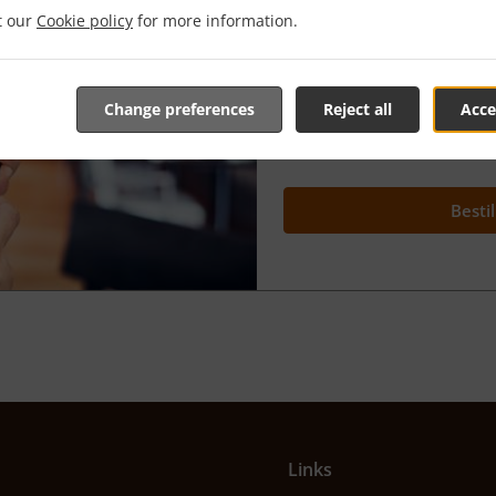
it our
Cookie policy
for more information.
Vi er meget stolte af vores "
den giver dig mulighed for 
afhente den eller få den leve
du ønsker det.
Change preferences
Reject all
Acce
Du har fuld kontrol over din
bedre?
Bestil
Links