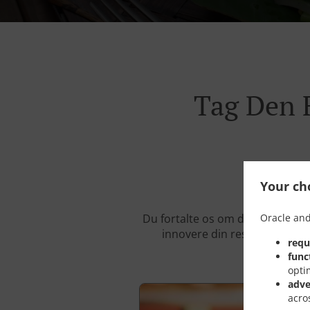
Tag Den F
Your cho
Oracle and
Du fortalte os om dine problemer
innovere din restaurantoplev
requ
func
opti
adve
acro