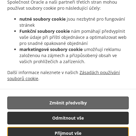
Společnost Oracle a naši partneři třetích stran mohou
Nabídka
používat soubory cookie pro následující účely:
Objednávka předem
nutné soubory cookie
jsou nezbytné pro fungování
Kontaktujte nás
stránek
Funkční soubory cookie
nám pomáhají předvyplnit
vaše údaje při příští objednávce a optimalizovat web
pro snadné opakované objednání
AKCEPTOVANÉ PLATEBNÍ METODY
marketingové soubory cookie
umožňují reklamu
založenou na zájmech a přizpůsobený obsah ve
vašich prohlížečích a zařízeních.
Další informace naleznete v našich
Zásadách používání
souborů cookie
.
Hawaiian Jídlo s sebou Euless
Změnit předvolby
Podpora:
Odmítnout vše
GFunnel Business LLC. | restaurants@gfunnel.com |+1 (833) 705-0808
Přijmout vše